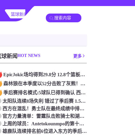
篮球新闻
篮球新闻
HOT NEWS
更多
Epic️Jokic场均得到29.8分 12.8个篮板和10.2次助攻 平均三双很容易吗？
森林狼在本季度以52分击败了灰熊！一个部分中的21个中有18个！骑着摇头丸的战士第六 湖船不舒服
季后赛排名模式:5球队已得到确认 西方有一支悲惨的3-8队
太阳队连续8场失利 错过了季后赛 1.5亿巨人完全失败了
西方在混乱！勇士队在最终成绩中排名第七 湖人队晋级季后赛 火箭向快船送了礼物
官方力量清单：雷霆队击败骑士和湖人队排名第五
上周的球员：Antetokounmpo的第十个职业
雄鹿队连续排名前6位进入东方的季后赛 而老鹰队连续第四年在季后赛中踢球