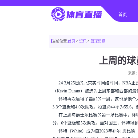
首页
>
>
当前位置:
首页
资讯
篮球资讯
上周的球员
来源：
24 3月25日的北京实时网络时间，NBA正
（Kevin Durant）被选为上周东部和西部的
怀特再次赢得了最好的一周，这也是他个人
3.3个篮板和4.0次助攻，投篮命中率为55.
在上周与爵士乐比赛的第一场比赛中，怀特
分，6个篮板和5次助攻。面对国王，怀特得到
怀特（White）成为自2023年乔尔·恩比德