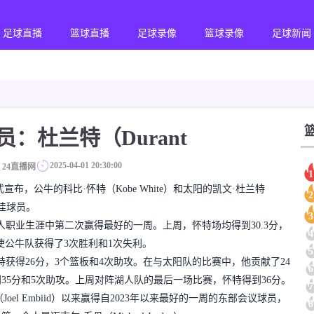
足球直播
篮球直播
足球录像
篮球录像
足球新闻
：杜兰特（Durant
2025-04-01 20:30:00
24直播网
1
式宣布，公牛的科比·怀特（Kobe White）和太阳的凯文·杜兰特
2
最佳球员。
3
职业生涯中第二次赢得最好的一周。上周，怀特场均得到30.3分，
4
6，使公牛队获得了3次胜利和1次失利。
5
获得26分，3个篮板和4次助攻。在与太阳队的比赛中，他贡献了24
6
35分和5次助攻。上周对阵湖人队的最后一场比赛，怀特得到36分。
7
（Joel Embiid）以来赢得自2023年以来最好的一周的东部会议球员，
8