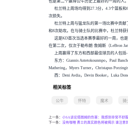
也是第二个赢得公牛历史上最好的一周的人。第一个人
杜兰特上周场均得到27.3分，4.3个篮板
次损失。
杜兰特上周与猛龙队的第一场比赛中贡献了
和8次助攻。在与骑士队的比赛中，杜兰特获得
这是KD首次当选本赛季最好的一周，也是他个
在第二次，仅次于勒布朗·詹姆斯（LeBron Ja
上周赢得了东方和西部最佳球员的人包括-
东方：Giannis Antetokounmpo，Paul Banche
Mathering，Myers Turner，Christapus Porzing
西：Deni Avdia，Devin Booker，Luka Donci
相关标签
公牛
怀特
魔术
骑
上一条：
小SA谈论塔图姆的伤害：我感到非常不舒服
下一条：
没有咖喱 勇士的真实颜色将被揭示 谁注意