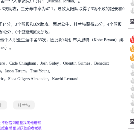
是迈克尔·乔丹（Michael Jordan）。
9
和6.3次助攻，三分命中率为47.1，导致太阳队取得了3场不败的纪录和0
1
14分，3个篮板和3次助攻。面对公牛，杜兰特获得26分，4个篮板
42分，6个篮板和8次助攻。
人职业生涯中第33次，因此将科比·布莱恩特（Kobe Bryant）绑
1
mes）。
2
3
ro，Cade Cningham，Josh Gidey，Quentin Grimes，Benedict
4
is，Jason Tatum，Trae Young
5
c，Shea Gilgers Alexander，Kawhi Leonard
6
7
8
9
士
杜兰特
1
 不想看到这些我向他道歉
到威金斯 他讨厌他的老老板