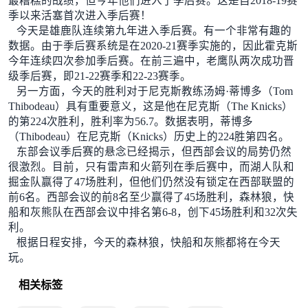
最糟糕的战绩，但今年他们进入了季后赛。这是自2018-19赛
季以来活塞首次进入季后赛！
今天是雄鹿队连续第九年进入季后赛。有一个非常有趣的
数据。由于季后赛系统是在2020-21赛季实施的，因此霍克斯
今年连续四次参加季后赛。在前三遍中，老鹰队两次成功晋
级季后赛，即21-22赛季和22-23赛季。
另一方面，今天的胜利对于尼克斯教练汤姆·蒂博多（Tom
Thibodeau）具有重要意义，这是他在尼克斯（The Knicks）
的第224次胜利，胜利率为56.7。数据表明，蒂博多
（Thibodeau）在尼克斯（Knicks）历史上的224胜第四名。
东部会议季后赛的悬念已经揭示，但西部会议的局势仍然
很激烈。目前，只有雷声和火箭列在季后赛中，而湖人队和
掘金队赢得了47场胜利，但他们仍然没有锁定在西部联盟的
前6名。西部会议的前8名至少赢得了45场胜利，森林狼，快
船和灰熊队在西部会议中排名第6-8，创下45场胜利和32次失
利。
根据日程安排，今天的森林狼，快船和灰熊都将在今天
玩。
相关标签