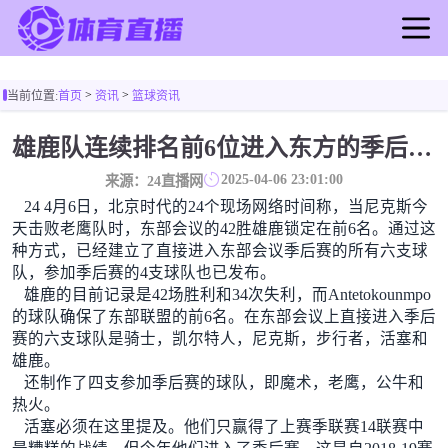
首页
>
>
当前位置:
首页
资讯
篮球资讯
足球直播
篮球直播
雄鹿队连续排名前6位进入东方的季后赛 而老鹰队连续第四年在季后赛中踢球
足球录像
2025-04-06 23:01:00
来源：24直播网
篮球录像
24 4月6日，北京时代的24个现场网络时间称，当尼克斯今
足球新闻
天击败老鹰队时，东部会议的42胜雄鹿锁定在前6名。通过这
种方式，已经建立了直接进入东部会议季后赛的所有六支球
篮球新闻
队，参加季后赛的4支球队也已发布。
雄鹿的目前记录是42场胜利和34次失利，而Antetokounmpo
的球队确保了东部联盟的前6名。在东部会议上直接进入季后
赛的六支球队是骑士，凯尔特人，尼克斯，步行者，活塞和
雄鹿。
还制作了四支参加季后赛的球队，即魔术，老鹰，公牛和
热火。
活塞必须在这里提及。他们只赢得了上赛季联赛14联赛中