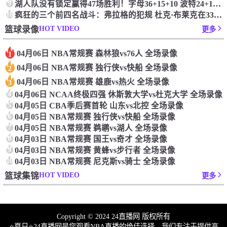
9
湖人队没有锁定赢得47场胜利！字母36+15+10 波特24+12+8 42胜利以锁定季后赛
10
疯狂的三个前四名战斗：弗拉格的犯规 杜克·布莱克在33秒的惊喜中出现了
HOT VIDEO
篮球录像
更多
04月06日 NBA常规赛 森林狼vs76人 全场录像
1
04月06日 NBA常规赛 独行侠vs快船 全场录像
2
04月06日 NBA常规赛 雄鹿vs热火 全场录像
3
4
04月06日 NCAA终极四强 休斯敦大学vs杜克大学 全场录像
5
04月05日 CBA季后赛首轮 山东vs北控 全场录像
6
04月05日 NBA常规赛 独行侠vs快船 全场录像
7
04月05日 NBA常规赛 鹈鹕vs湖人 全场录像
8
04月03日 NBA常规赛 国王vs奇才 全场录像
9
04月03日 NBA常规赛 黄蜂vs步行者 全场录像
10
04月03日 NBA常规赛 尼克斯vs骑士 全场录像
HOT VIDEO
篮球集锦
更多
Copyright © 2024 24直播网 版权所有
⭐️夏日⭐24直播网是您观看NBA直播的绝佳选择。我们专注于提供高