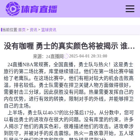
首页
>
>
当前位置:
首页
资讯
篮球资讯
足球直播
篮球直播
没有咖喱 勇士的真实颜色将被揭示 谁注意到威金斯 他讨厌他的老老板
足球录像
2025-04-01 20:31:00
来源：24直播网
篮球录像
24直播NBA常规赛，全国直播，勇士队与热火！这是勇士
足球新闻
旅行的第二场比赛，库里继续错过。他们在第一场比赛中输
给了老鹰队。在这场比赛中，他们有相对较大的机会击败高
篮球新闻
温，排名较低。勇士队需要在捍卫关键人物方面做得很好，
需要射击三分球，因此获胜没有问题。热量需要发挥自己的
内在优势，进行有效的转换，限制对手的外线，并能够捍卫
自己的主场。
上半场，勇士队以40-57的比分落后17分。从分数中，您可
以看出勇士的进攻存在很大的问题。没有库里的约束，许多
人揭示了他们的真实色彩，很难描述他们的攻击。进攻牵涉
到防守，并被对手的反击震惊。热火一直依靠开始，五人球