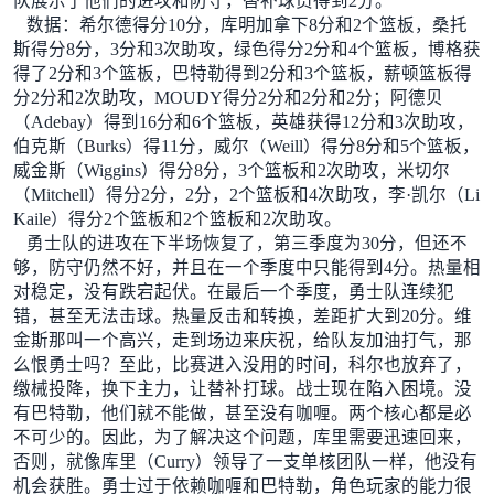
队展示了他们的进攻和防守，替补球员得到2分。
数据：希尔德得分10分，库明加拿下8分和2个篮板，桑托
斯得分8分，3分和3次助攻，绿色得分2分和4个篮板，博格获
得了2分和3个篮板，巴特勒得到2分和3个篮板，薪顿篮板得
分2分和2次助攻，MOUDY得分2分和2分和2分；阿德贝
（Adebay）得到16分和6个篮板，英雄获得12分和3次助攻，
伯克斯（Burks）得11分，威尔（Weill）得分8分和5个篮板，
威金斯（Wiggins）得分8分，3个篮板和2次助攻，米切尔
（Mitchell）得分2分，2分，2个篮板和4次助攻，李·凯尔（Li
Kaile）得分2个篮板和2个篮板和2次助攻。
勇士队的进攻在下半场恢复了，第三季度为30分，但还不
够，防守仍然不好，并且在一个季度中只能得到4分。热量相
对稳定，没有跌宕起伏。在最后一个季度，勇士队连续犯
错，甚至无法击球。热量反击和转换，差距扩大到20分。
维
金斯那叫一个高兴，走到场边来庆祝，给队友加油打气，那
么恨勇士吗？至此，比赛进入没用的时间，科尔也放弃了，
缴械投降，换下主力，让替补打球。
战士现在陷入困境。没
有巴特勒，他们就不能做，甚至没有咖喱。两个核心都是必
不可少的。因此，为了解决这个问题，库里需要迅速回来，
否则，就像库里（Curry）领导了一支单核团队一样，他没有
机会获胜。勇士过于依赖咖喱和巴特勒，角色玩家的能力很