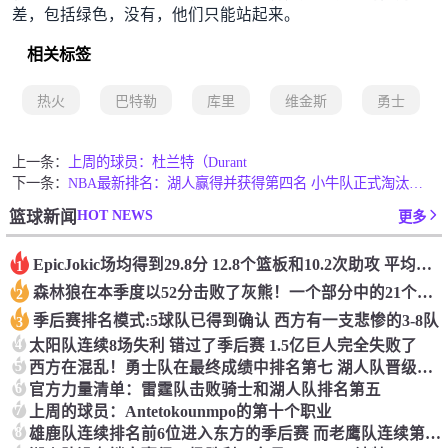
差，包括绿色，没有，他们只能站起来。
相关标签
热火
巴特勒
库里
维金斯
勇士
上一条：
上周的球员：杜兰特（Durant
下一条：
NBA最新排名：湖人赢得并获得第四名 小牛队正式淘汰了9th + 76人
HOT NEWS
篮球新闻
更多
Epic️Jokic场均得到29.8分 12.8个篮板和10.2次助攻 平均三双很容易吗？
1
森林狼在本季度以52分击败了灰熊！一个部分中的21个中有18个！骑着摇头丸的战士第六 湖船不舒服
2
季后赛排名模式:5球队已得到确认 西方有一支悲惨的3-8队
3
4
太阳队连续8场失利 错过了季后赛 1.5亿巨人完全失败了
5
西方在混乱！勇士队在最终成绩中排名第七 湖人队晋级季后赛 火箭向快船送了礼物
6
官方力量清单：雷霆队击败骑士和湖人队排名第五
7
上周的球员：Antetokounmpo的第十个职业
8
雄鹿队连续排名前6位进入东方的季后赛 而老鹰队连续第四年在季后赛中踢球