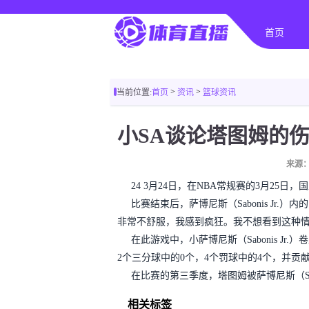
首页
>
>
当前位置:
首页
资讯
篮球资讯
来源：
24 3月24日，在NBA常规赛的3月25日，
比赛结束后，萨博尼斯（Sabonis Jr.）
非常不舒服，我感到疯狂。我不想看到这种情
在此游戏中，小萨博尼斯（Sabonis J
2个三分球中的0个，4个罚球中的4个，并贡献了
在比赛的第三季度，塔图姆被萨博尼斯（Sa
相关标签