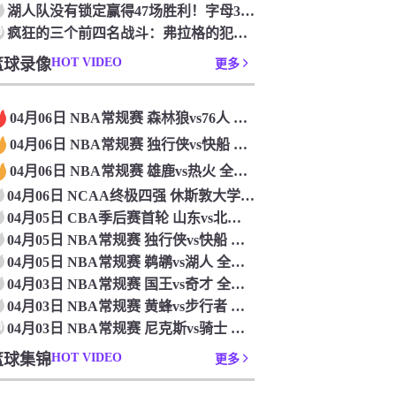
湖人队没有锁定赢得47场胜利！字母36+15+10 波特24+12+8 42胜利以锁定季后赛
0
疯狂的三个前四名战斗：弗拉格的犯规 杜克·布莱克在33秒的惊喜中出现了
篮球录像
HOT VIDEO
更多
04月06日 NBA常规赛 森林狼vs76人 全场录像
04月06日 NBA常规赛 独行侠vs快船 全场录像
04月06日 NBA常规赛 雄鹿vs热火 全场录像
04月06日 NCAA终极四强 休斯敦大学vs杜克大学 全场录像
04月05日 CBA季后赛首轮 山东vs北控 全场录像
04月05日 NBA常规赛 独行侠vs快船 全场录像
04月05日 NBA常规赛 鹈鹕vs湖人 全场录像
04月03日 NBA常规赛 国王vs奇才 全场录像
04月03日 NBA常规赛 黄蜂vs步行者 全场录像
0
04月03日 NBA常规赛 尼克斯vs骑士 全场录像
篮球集锦
HOT VIDEO
更多