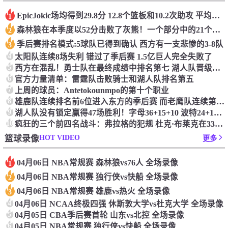
Epic️Jokic场均得到29.8分 12.8个篮板和10.2次助攻 平均三双很容易吗？
1
森林狼在本季度以52分击败了灰熊！一个部分中的21个中有18个！骑着摇头丸的战士第六 湖船不舒服
2
季后赛排名模式:5球队已得到确认 西方有一支悲惨的3-8队
3
4
太阳队连续8场失利 错过了季后赛 1.5亿巨人完全失败了
5
西方在混乱！勇士队在最终成绩中排名第七 湖人队晋级季后赛 火箭向快船送了礼物
6
官方力量清单：雷霆队击败骑士和湖人队排名第五
7
上周的球员：Antetokounmpo的第十个职业
8
雄鹿队连续排名前6位进入东方的季后赛 而老鹰队连续第四年在季后赛中踢球
9
湖人队没有锁定赢得47场胜利！字母36+15+10 波特24+12+8 42胜利以锁定季后赛
10
疯狂的三个前四名战斗：弗拉格的犯规 杜克·布莱克在33秒的惊喜中出现了
HOT VIDEO
篮球录像
更多
04月06日 NBA常规赛 森林狼vs76人 全场录像
1
04月06日 NBA常规赛 独行侠vs快船 全场录像
2
04月06日 NBA常规赛 雄鹿vs热火 全场录像
3
4
04月06日 NCAA终极四强 休斯敦大学vs杜克大学 全场录像
5
04月05日 CBA季后赛首轮 山东vs北控 全场录像
6
04月05日 NBA常规赛 独行侠vs快船 全场录像