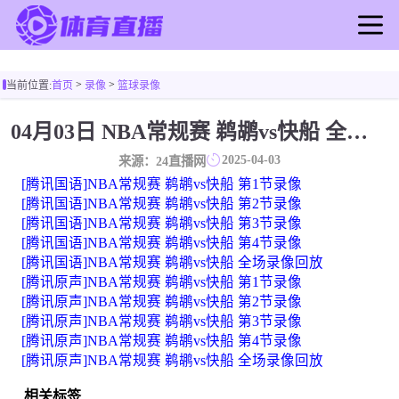
首页
>
>
当前位置:
首页
录像
篮球录像
足球直播
篮球直播
04月03日 NBA常规赛 鹈鹕vs快船 全场录像
足球录像
2025-04-03
来源：24直播网
篮球录像
[腾讯国语]NBA常规赛 鹈鹕vs快船 第1节录像
足球新闻
[腾讯国语]NBA常规赛 鹈鹕vs快船 第2节录像
[腾讯国语]NBA常规赛 鹈鹕vs快船 第3节录像
篮球新闻
[腾讯国语]NBA常规赛 鹈鹕vs快船 第4节录像
[腾讯国语]NBA常规赛 鹈鹕vs快船 全场录像回放
[腾讯原声]NBA常规赛 鹈鹕vs快船 第1节录像
[腾讯原声]NBA常规赛 鹈鹕vs快船 第2节录像
[腾讯原声]NBA常规赛 鹈鹕vs快船 第3节录像
[腾讯原声]NBA常规赛 鹈鹕vs快船 第4节录像
[腾讯原声]NBA常规赛 鹈鹕vs快船 全场录像回放
相关标签