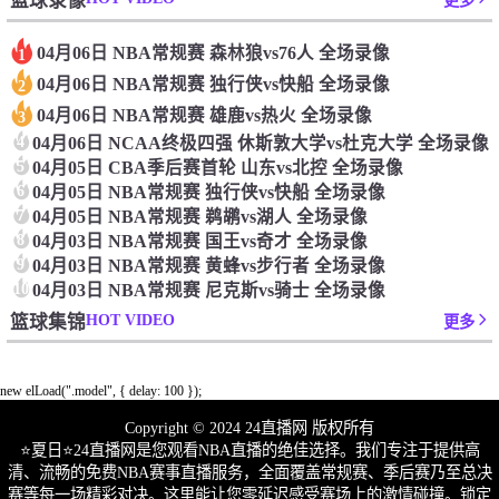
篮球录像
更多
04月06日 NBA常规赛 森林狼vs76人 全场录像
1
04月06日 NBA常规赛 独行侠vs快船 全场录像
2
04月06日 NBA常规赛 雄鹿vs热火 全场录像
3
4
04月06日 NCAA终极四强 休斯敦大学vs杜克大学 全场录像
5
04月05日 CBA季后赛首轮 山东vs北控 全场录像
6
04月05日 NBA常规赛 独行侠vs快船 全场录像
7
04月05日 NBA常规赛 鹈鹕vs湖人 全场录像
8
04月03日 NBA常规赛 国王vs奇才 全场录像
9
04月03日 NBA常规赛 黄蜂vs步行者 全场录像
10
04月03日 NBA常规赛 尼克斯vs骑士 全场录像
HOT VIDEO
篮球集锦
更多
new elLoad(".model", { delay: 100 });
Copyright © 2024 24直播网 版权所有
⭐️夏日⭐24直播网是您观看NBA直播的绝佳选择。我们专注于提供高
清、流畅的免费NBA赛事直播服务，全面覆盖常规赛、季后赛乃至总决
赛等每一场精彩对决。这里能让您零延迟感受赛场上的激情碰撞。锁定