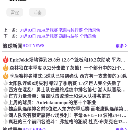
雷霆
活塞
上一条：
04月03日 NBA常规赛 老鹰vs独行侠 全场录像
下一条：
04月03日 NBA常规赛 鹈鹕vs快船 全场录像
HOT NEWS
篮球新闻
更多
Epic️Jokic场均得到29.8分 12.8个篮板和10.2次助攻 平均三双很容易吗？
1
森林狼在本季度以52分击败了灰熊！一个部分中的21个中有18个！骑着摇头丸的战士第六 湖船不舒服
2
季后赛排名模式:5球队已得到确认 西方有一支悲惨的3-8队
3
4
太阳队连续8场失利 错过了季后赛 1.5亿巨人完全失败了
5
西方在混乱！勇士队在最终成绩中排名第七 湖人队晋级季后赛 火箭向快船送了礼物
6
官方力量清单：雷霆队击败骑士和湖人队排名第五
7
上周的球员：Antetokounmpo的第十个职业
8
雄鹿队连续排名前6位进入东方的季后赛 而老鹰队连续第四年在季后赛中踢球
9
湖人队没有锁定赢得47场胜利！字母36+15+10 波特24+12+8 42胜利以锁定季后赛
10
疯狂的三个前四名战斗：弗拉格的犯规 杜克·布莱克在33秒的惊喜中出现了
HOT VIDEO