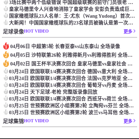
7
3场比赛中两个低级错误 中国超级联赛的前守门员很老 是时候让位了 最好的继任者出现
8
皇家马德里令人兴奋地消除了皇家学会 安彭负责造成巨大的灾难！
9
国家橄榄球队23人名单：王·尤东（Wang Yudong）首次被选为第11名 塞吉尼奥（Serginho）在名单上
10
大新闻！中国国家橄榄球队的23名球员被确认是第一次进入阵容
HOT VIDEO
足球录像
更多
04月06日 中超第5轮 长春亚泰vs山东泰山 全场录像
1
04月05日 沙特联第26轮 利雅得新月vs利雅得胜利 全场录像
2
04月02日 国王杯半决赛次回合 皇家马德里vs皇家社会 全场录像
3
4
03月24日 欧国联联1/4赛决赛次回合 德国vs意大利 全场录像回放
5
03月24日 欧国联联1/4赛决赛次回合 法国vs克罗地亚 全场录像回放
6
03月24日 欧国联联1/4赛决赛次回合 葡萄牙vs丹麦 全场录像回放
7
03月24日 天下足球-老枪 完整版录像回放
8
03月24日 欧国联联1/4赛决赛次回合 西班牙vs荷兰 全场录像回放
9
03月25日 世预赛欧洲区小组赛第2轮 立陶宛vs芬兰 全场录像回放
10
03月25日 世预赛欧洲区小组赛第2轮 波兰vs马耳他 全场录像回放
HOT VIDEO
足球集锦
更多