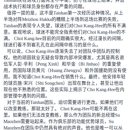
Taishan队在进攻方面完全不平衡，防守在球场上结束，并且
战术执行和球员身份都存在严重的问题。
值得一提的是，这不是Taishan第一次经历这种情况。从上
半场对阵Meizhou Hakka的糟糕上半场到这场比赛的失败，
Taishan的表现令人失望，球迷们对Choi Kang-Hee的所有不满
意。客观地说，球迷不能完全指责他们对Choi Kang-Hee的不
满。 Choi Kang-hee目前的问题确实很大。经过漫长的间隔，
球迷们看不到崔孔孔在此间隔中练习的是什么。
可以说，Choi Kang-Hee逐渐失去了对团队中团队的控制
权。他的顽固就业无疑会导致内部冲突爆发，尤其是两名退
伍军人彭·辛利（Peng Xinli）和毕金（Bi Jinhao）的重复使
用，而国际球员黄元（Huang Zhengyu）和外国援助则没有使
用。我不知道Choi Kang-Hee在销售什么。最终，他安排年轻
的球员施·宋兴（Shi Songchen）出现在舞台上，甚至让他出
现在他不熟悉的位置。这些实际上揭示了Cho Kang-Hee在内
部管理中遇到的问题。
对于当前的Taishan团队，迫切需要进行更改。如果他们可
以改变教练，那就太好了。 Choi Kang-Hee可能不再在这
里。如果他们无法改变教练，那么作为团队的新总经理Su
Maozhen需要站起来。作为俱乐部的功能优势球员，Su
Maozhen在团队中仍然具有绝对的声音。他也是唯一可以从