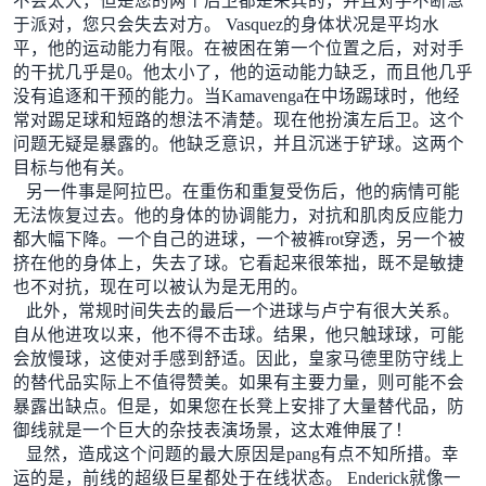
不会太大，但是您的两个后卫都是来宾的，并且对手不断急
于派对，您只会失去对方。 Vasquez的身体状况是平均水
平，他的运动能力有限。在被困在第一个位置之后，对对手
的干扰几乎是0。他太小了，他的运动能力缺乏，而且他几乎
没有追逐和干预的能力。当Kamavenga在中场踢球时，他经
常对踢足球和短路的想法不清楚。现在他扮演左后卫。这个
问题无疑是暴露的。他缺乏意识，并且沉迷于铲球。这两个
目标与他有关。
另一件事是阿拉巴。在重伤和重复受伤后，他的病情可能
无法恢复过去。他的身体的协调能力，对抗和肌肉反应能力
都大幅下降。一个自己的进球，一个被裤rot穿透，另一个被
挤在他的身体上，失去了球。它看起来很笨拙，既不是敏捷
也不对抗，现在可以被认为是无用的。
此外，常规时间失去的最后一个进球与卢宁有很大关系。
自从他进攻以来，他不得不击球。结果，他只触球球，可能
会放慢球，这使对手感到舒适。因此，皇家马德里防守线上
的替代品实际上不值得赞美。如果有主要力量，则可能不会
暴露出缺点。但是，如果您在长凳上安排了大量替代品，防
御线就是一个巨大的杂技表演场景，这太难伸展了！
显然，造成这个问题的最大原因是pang有点不知所措。幸
运的是，前线的超级巨星都处于在线状态。 Enderick就像一