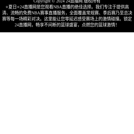
Copyright © 2024 24直播网 版权所有
⭐️夏日⭐24直播网是您观看NBA直播的绝佳选择。我们专注于提供高
清、流畅的免费NBA赛事直播服务，全面覆盖常规赛、季后赛乃至总决
赛等每一场精彩对决。这里能让您零延迟感受赛场上的激情碰撞。锁定
24直播网，畅享不间断的篮球盛宴，点燃您的篮球激情！