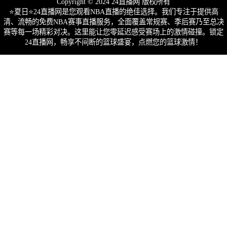
Copyright © 2024 24直播网 版权所有
⭐️夏日⭐24直播网是您观看NBA直播的绝佳选择。我们专注于提供高
清、流畅的免费NBA赛事直播服务，全面覆盖常规赛、季后赛乃至总决
赛等每一场精彩对决。这里能让您零延迟感受赛场上的激情碰撞。锁定
24直播网，畅享不间断的篮球盛宴，点燃您的篮球激情！